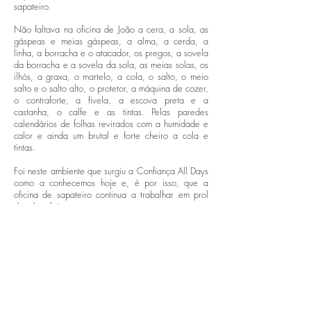
sapateiro.
Não faltava na oficina de João a cera, a sola, as
gáspeas e meias gáspeas, a alma, a cerda, a
linha, a borracha e o atacador, os pregos, a sovela
da borracha e a sovela da sola, as meias solas, os
ilhós, a graxa, o martelo, a cola, o salto, o meio
salto e o salto alto, o protetor, a máquina de cozer,
o contraforte, a fivela, a escova preta e a
castanha, o calfe e as tintas. Pelas paredes
calendários de folhas revirados com a humidade e
calor e ainda um brutal e forte cheiro a cola e
tintas.
Foi neste ambiente que surgiu a Confiança All Days
como a conhecemos hoje e, é por isso, que a
oficina de sapateiro continua a trabalhar em prol
das duas lojas.