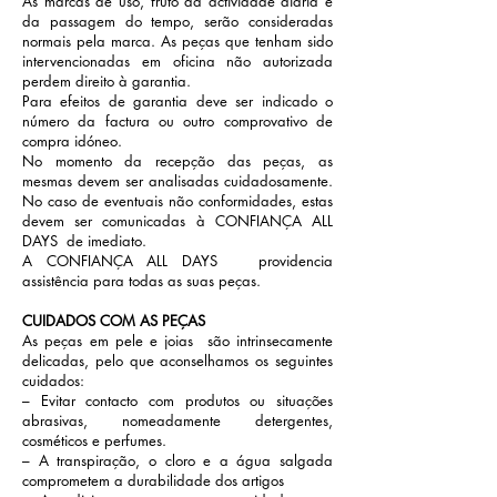
As marcas de uso, fruto da actividade diária e
da passagem do tempo, serão consideradas
normais pela marca. As peças que tenham sido
intervencionadas em oficina não autorizada
perdem direito à garantia.
Para efeitos de garantia deve ser indicado o
número da factura ou outro comprovativo de
compra idóneo.
No momento da recepção das peças, as
mesmas devem ser analisadas cuidadosamente.
No caso de eventuais não conformidades, estas
devem ser comunicadas à CONFIANÇA ALL
DAYS de imediato.
A CONFIANÇA ALL DAYS providencia
assistência para todas as suas peças.
CUIDADOS COM AS PEÇAS
As peças em pele e joias são intrinsecamente
delicadas, pelo que aconselhamos os seguintes
cuidados:
– Evitar contacto com produtos ou situações
abrasivas, nomeadamente detergentes,
cosméticos e perfumes.
– A transpiração, o cloro e a água salgada
comprometem a durabilidade dos artigos