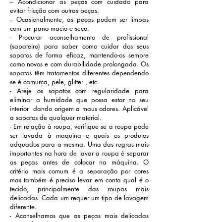
– Acondicionar as peças com cuidado para
evitar fricção com outras peças.
– Ocasionalmente, as peças podem ser limpas
com um pano macio e seco.
- Procurar aconselhamento de profissional
(sapateiro) para saber como cuidar dos seus
sapatos de forma eficaz, mantendo-os sempre
como novos e com durabilidade prolongada. Os
sapatos têm tratamentos diferentes dependendo
se é camurça, pele, glitter , etc.
- Areje os sapatos com regularidade para
eliminar a humidade que possa estar no seu
interior dando origem a maus odores. Aplicável
a sapatos de qualquer material.
- Em relação à roupa, verifique se a roupa pode
ser lavada à maquina e quais os produtos
adquados para a mesma. Uma das regras mais
importantes na hora de lavar a roupa é separar
as peças antes de colocar na máquina. O
critério mais comum é a separação por cores
mas também é preciso levar em conta qual é o
tecido, principalmente das roupas mais
delicadas. Cada um requer um tipo de lavagem
diferente.
- Aconselhamos que as peças mais delicadas