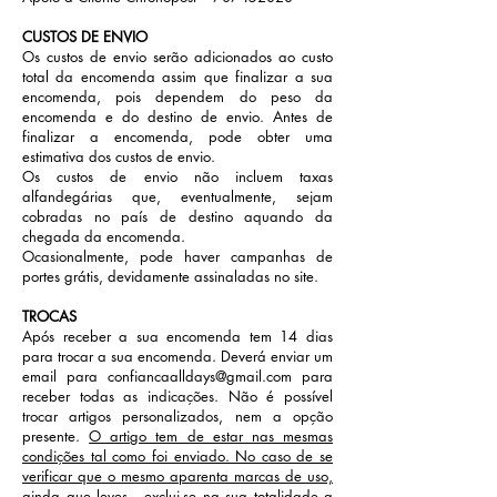
CUSTOS DE ENVIO
Os custos de envio serão adicionados ao custo
total da encomenda assim que finalizar a sua
encomenda, pois dependem do peso da
encomenda e do destino de envio. Antes de
finalizar a encomenda, pode obter uma
estimativa dos custos de envio.
Os custos de envio não incluem taxas
alfandegárias que, eventualmente, sejam
cobradas no país de destino aquando da
chegada da encomenda.
Ocasionalmente, pode haver campanhas de
portes grátis, devidamente assinaladas no site.
TROCAS
Após receber a sua encomenda tem 14 dias
para trocar a sua encomenda. Deverá enviar um
email para
confiancaalldays@gmail.com
para
receber todas as indicações. Não é possível
trocar artigos personalizados, nem a opção
presente.
O artigo tem de estar nas mesmas
condições tal como foi enviado. No caso de se
verificar que o mesmo aparenta marcas de uso,
ainda que leves, exclui-se na sua totalidade a