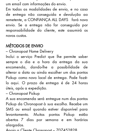
um email com informações do envio.
Em todas as modalidades de envio, e no caso
de entrega não conseguida e devolução ao
remetente, a CONFIANÇA ALL DAYS fará novo
envio. Se a entrega não for conseguida por
responsabilidade do cliente, este assumirá os
novos custos.
MÉTODOS DE ENVIO
– Chronopost Home Delivery
Inclui o serviço Predict que lhe permite saber
sempre o dia e a hora da entrega da sua
encomenda, dando-lhe a possibilidade de
alterar a data ou ainda escolher um dos pontos
Pickup como novo local de entrega. Pode fazê-
lo
aqui
. O prazo de entrega é de 24 horas
úteis, após a expedição.
– Chronopost Pickup
A sua encomenda será entregue num dos pontos
Pickup da Chronopost à sua escolha. Recebe um
SMS ou email quando estiver disponível para
levantamento. Muitos pontos Pickup estão
abertos 7 dias por semana e em horários
alargados.
Apoio a Cliente Chronopost –
707452828